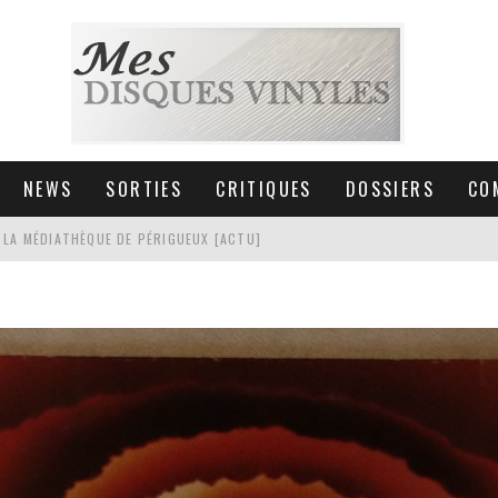
NEWS
SORTIES
CRITIQUES
DOSSIERS
CO
 LA MÉDIATHÈQUE DE PÉRIGUEUX [ACTU]
HNICA AT-LPW30TK [ACTU]
 COLLECTION DE 6000 VINYLES
SIC NON STOP À STRASBOURG