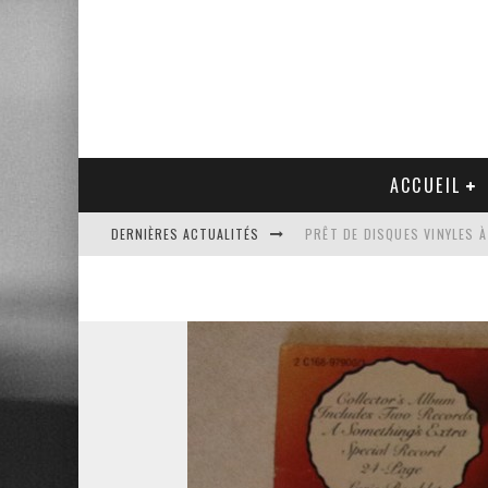
ACCUEIL
DERNIÈRES ACTUALITÉS
PRÊT DE DISQUES VINYLES À
PLATINE VINYLE AUDIO-TEC
VENTE AUX ENCHÈRES D'UNE
UN NOUVEAU DISQUAIRE MU