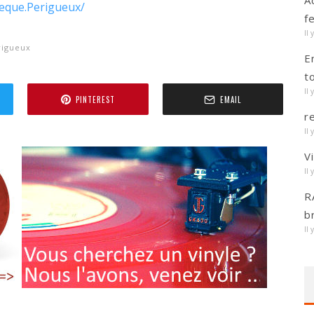
A
heque.Perigueux/
f
Il 
rigueux
E
t
Il 
PINTEREST
EMAIL
r
Il 
V
Il 
R
b
Il 