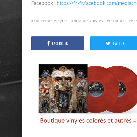
Facebook :
https://fr-fr.facebook.com/mediat
collection vinyles
disques vinyles
location
Pe
FACEBOOK
TWITTER