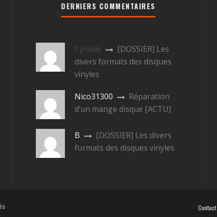
DERNIERS COMMENTAIRES
Cyrielle
[DOSSIER] Les
divers formats des disques
vinyles
Nico31300
Réparation
d’un mange disque [ACTU]
B
[DOSSIER] Les divers
formats des disques vinyles
és
Contact