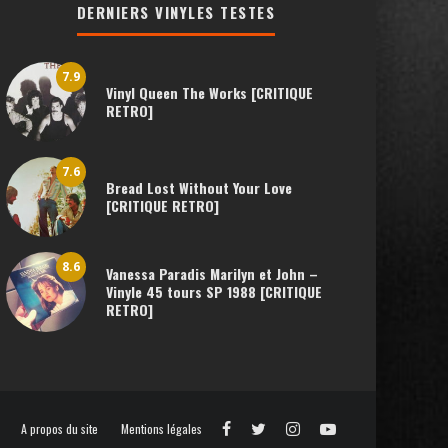
DERNIERS VINYLES TESTES
7.9
Vinyl Queen The Works [CRITIQUE
RETRO]
7.6
Bread Lost Without Your Love
[CRITIQUE RETRO]
8.6
Vanessa Paradis Marilyn et John –
Vinyle 45 tours SP 1988 [CRITIQUE
RETRO]
A propos du site
Mentions légales