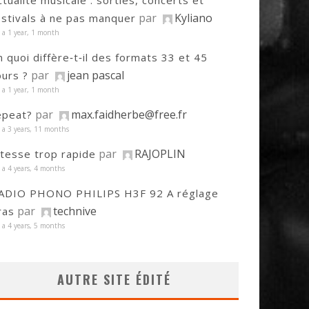
ctualité musicale : sorties, concerts et
par
Kyliano
estivals à ne pas manquer
y a 1 year, 1 month
n quoi diffère‑t‑il des formats 33 et 45
par
jean pascal
ours ?
y a 1 year, 1 month
par
max.faidherbe@free.fr
epeat?
y a 3 years, 11 months
par
RAJOPLIN
itesse trop rapide
y a 4 years, 4 months
ADIO PHONO PHILIPS H3F 92 A réglage
par
technive
ras
y a 4 years, 5 months
AUTRE SITE ÉDITÉ