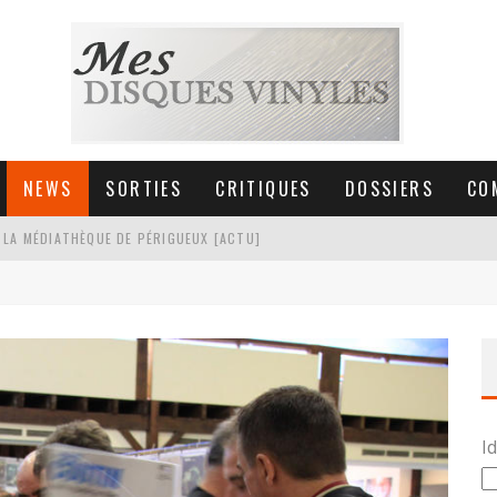
NEWS
SORTIES
CRITIQUES
DOSSIERS
CO
 LA MÉDIATHÈQUE DE PÉRIGUEUX [ACTU]
HNICA AT-LPW30TK [ACTU]
 COLLECTION DE 6000 VINYLES
SIC NON STOP À STRASBOURG
Id