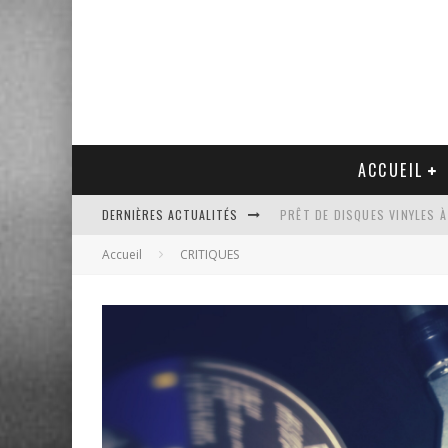
ACCUEIL
DERNIÈRES ACTUALITÉS
PRÊT DE DISQUES VINYLES À
Accueil
CRITIQUES
PLATINE VINYLE AUDIO-TEC
VENTE AUX ENCHÈRES D'UNE
UN NOUVEAU DISQUAIRE MU