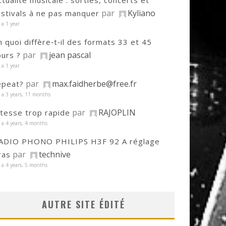
ctualité musicale : sorties, concerts et
par
Kyliano
estivals à ne pas manquer
y a 1 year
n quoi diffère‑t‑il des formats 33 et 45
par
jean pascal
ours ?
y a 1 year
par
max.faidherbe@free.fr
epeat?
y a 3 years, 11 months
par
RAJOPLIN
itesse trop rapide
y a 4 years, 4 months
ADIO PHONO PHILIPS H3F 92 A réglage
par
technive
ras
y a 4 years, 5 months
AUTRE SITE ÉDITÉ