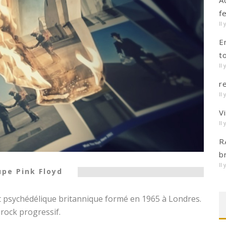
A
f
Il 
E
t
Il 
r
Il 
V
Il 
R
b
Il 
upe Pink Floyd
t psychédélique britannique formé en 1965 à Londres.
rock progressif.