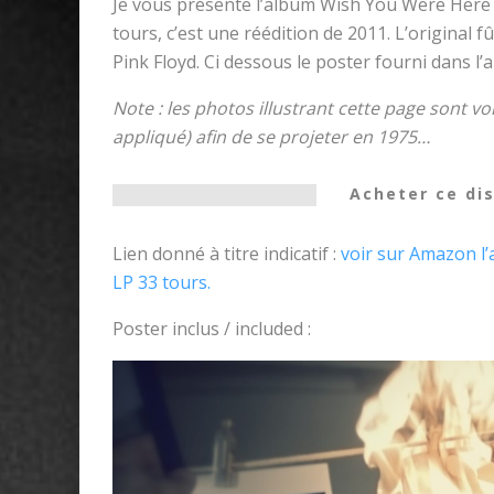
Je vous présente l’album Wish You Were Here P
tours, c’est une réédition de 2011. L’original f
Pink Floyd. Ci dessous le poster fourni dans l’
Note : les photos illustrant cette page sont v
appliqué) afin de se projeter en 1975…
Acheter ce dis
Lien donné à titre indicatif :
voir sur Amazon l’
LP 33 tours.
Poster inclus / included :