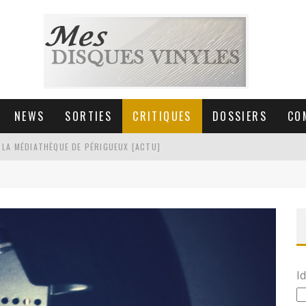
NEWS
SORTIES
CRITIQUES
DOSSIERS
CO
 LA MÉDIATHÈQUE DE PÉRIGUEUX [ACTU]
HNICA AT-LPW30TK [ACTU]
 COLLECTION DE 6000 VINYLES
SIC NON STOP À STRASBOURG
Id