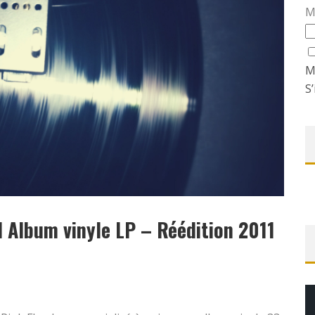
M
M
S’
 Album vinyle LP – Réédition 2011