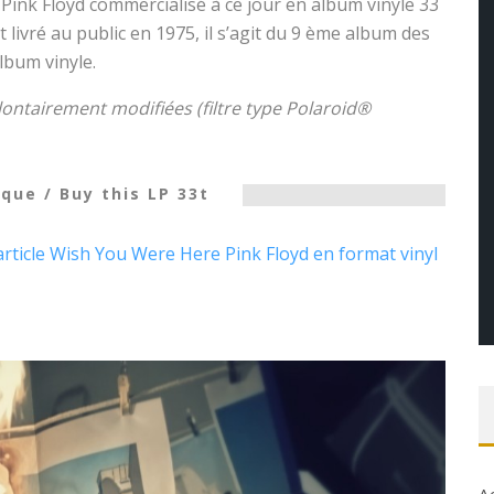
ink Floyd commercialisé à ce jour en album vinyle 33
ût livré au public en 1975, il s’agit du 9 ème album des
album vinyle.
olontairement modifiées (filtre type Polaroid®
que / Buy this LP 33t
article Wish You Were Here Pink Floyd en format vinyl