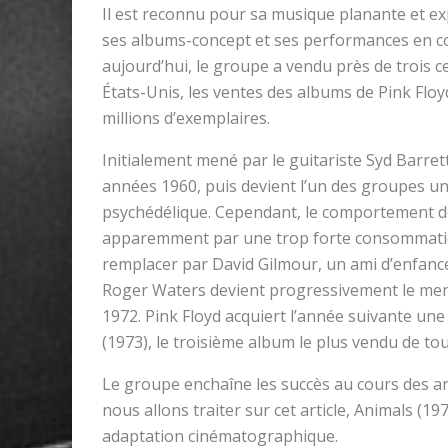
Il est reconnu pour sa musique planante et ex
ses albums-concept et ses performances en co
aujourd’hui, le groupe a vendu près de trois c
États-Unis, les ventes des albums de Pink Flo
millions d’exemplaires.
Initialement mené par le guitariste Syd Barre
années 1960, puis devient l’un des groupes u
psychédélique. Cependant, le comportement de
apparemment par une trop forte consommation
remplacer par David Gilmour, un ami d’enfance 
Roger Waters devient progressivement le mene
1972. Pink Floyd acquiert l’année suivante un
(1973), le troisième album le plus vendu de tou
Le groupe enchaîne les succès au cours des 
nous allons traiter sur cet article, Animals (19
adaptation cinématographique.