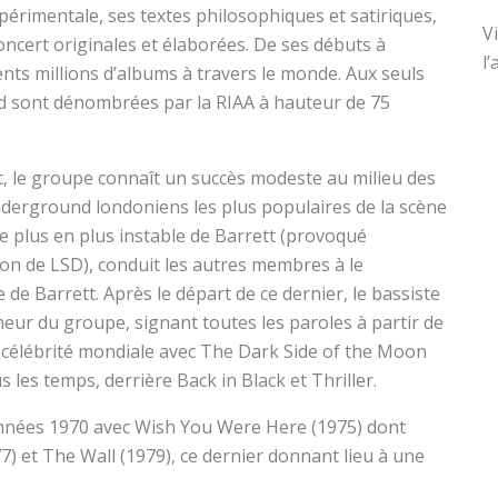
périmentale, ses textes philosophiques et satiriques,
V
ncert originales et élaborées. De ses débuts à
l
ents millions d’albums à travers le monde. Aux seuls
yd sont dénombrées par la RIAA à hauteur de 75
tt, le groupe connaît un succès modeste au milieu des
nderground londoniens les plus populaires de la scène
 plus en plus instable de Barrett (provoqué
 de LSD), conduit les autres membres à le
de Barrett. Après le départ de ce dernier, le bassiste
ur du groupe, signant toutes les paroles à partir de
e célébrité mondiale avec The Dark Side of the Moon
s les temps, derrière Back in Black et Thriller.
années 1970 avec Wish You Were Here (1975) dont
77) et The Wall (1979), ce dernier donnant lieu à une