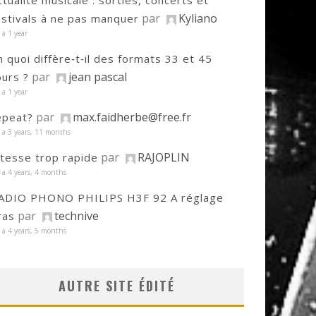
ctualité musicale : sorties, concerts et
par
Kyliano
estivals à ne pas manquer
y a 1 year
n quoi diffère‑t‑il des formats 33 et 45
par
jean pascal
ours ?
y a 1 year
par
max.faidherbe@free.fr
epeat?
y a 3 years, 11 months
par
RAJOPLIN
itesse trop rapide
y a 4 years, 4 months
ADIO PHONO PHILIPS H3F 92 A réglage
par
technive
ras
y a 4 years, 5 months
AUTRE SITE ÉDITÉ