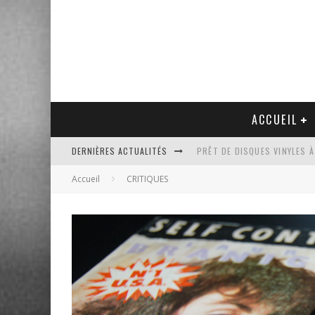
ACCUEIL
PRÊT DE DISQUES VINYLES À
DERNIÈRES ACTUALITÉS
PLATINE VINYLE AUDIO-TEC
Accueil
CRITIQUES
VENTE AUX ENCHÈRES D'UNE
UN NOUVEAU DISQUAIRE MU