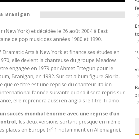
A
f
a Branigan
Il 
E
er (New York) et décédée le 26 août 2004 à East
t
aine de pop music des années 1980 et 1990.
Il 
r
f Dramatic Arts à New York et finance ses études en
Il 
1970, elle devient la chanteuse du groupe Meadow.
’être engagée en 1979 par Ahmet Ertegün pour le
V
lbum, Branigan, en 1982. Sur cet album figure Gloria,
Il 
e que ce titre est une reprise du chanteur italien
R
nternational l’année suivante quand il sera repris sur
b
ance, elle reprendra aussi en anglais le titre Ti amo.
Il 
 un succès mondial énorme avec une reprise d’un
Control,
les deux versions sortant presque en même
res places en Europe (nº 1 notamment en Allemagne),