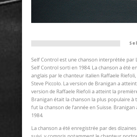
Se
Self Control est une chanson interprétée pa
Self Control sorti en 1984. La chanson a été
anglais par le chanteur italien Raffaele Riefoli
Steve Piccolo. La version de Branigan a atteint
version de Raffaele Riefoli a atteint la première
Branigan était la chanson la plus populaire à 
fut la chanson de l’année en Suisse. Branigan a
1984.
La chanson a été enregistrée par des dizaines
suivi, y compris notamment le chanteur portor