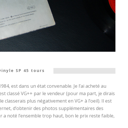
vinyle SP 45 tours
1984, est dans un état convenable. Je l’ai acheté au
e est classé VG++ par le vendeur (pour ma part, je dirais
 le classerais plus négativement en VG+ à l’oeil). Il est
internet, d’obtenir des photos supplémentaires des
 a noté l’ensemble trop haut, bon le prix reste faible,