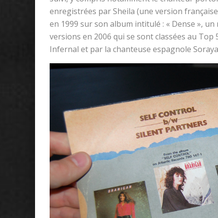
enregistrées par Sheila (une version française 
en 1999 sur son album intitulé : « Dense », u
versions en 2006 qui se sont classées au Top 
Infernal et par la chanteuse espagnole Soraya