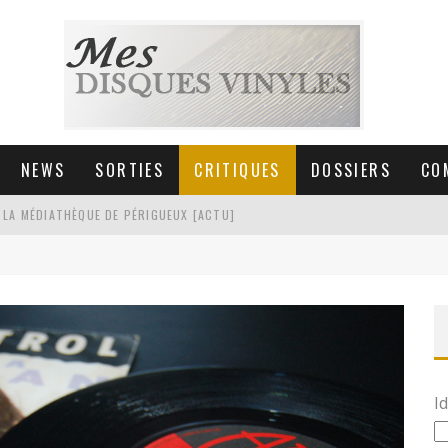
NEWS
SORTIES
CRITIQUES
DOSSIERS
CO
 LA MÉDIATHÈQUE DE PÉRIGUEUX [ACTU]
HNICA AT-LPW30TK [ACTU]
 COLLECTION DE 6000 VINYLES
SIC NON STOP À STRASBOURG
Id