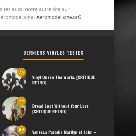
isitez aussi notre autre site sur
’aéromodélisme :
Aeromodelisme.orG
DERNIERS VINYLES TESTES
7.9
Vinyl Queen The Works [CRITIQUE
RETRO]
7.6
Bread Lost Without Your Love
[CRITIQUE RETRO]
8.6
Vanessa Paradis Marilyn et John –