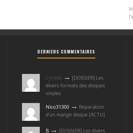
V
l
DERNIERS COMMENTAIRES
Cyrielle
[DOSSIER] Les
divers formats des disques
vinyles
Nico31300
Réparation
d’un mange disque [ACTU]
B
[DOSSIER] Les divers