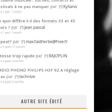
ctualité musicale : sorties, concerts et
par
Kyliano
estivals à ne pas manquer
y a 1 year, 1 month
n quoi diffère‑t‑il des formats 33 et 45
par
jean pascal
ours ?
y a 1 year, 1 month
par
max.faidherbe@free.fr
epeat?
y a 3 years, 11 months
par
RAJOPLIN
itesse trop rapide
y a 4 years, 4 months
ADIO PHONO PHILIPS H3F 92 A réglage
par
technive
ras
y a 4 years, 5 months
AUTRE SITE ÉDITÉ