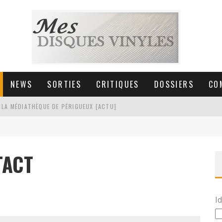
NEWS
SORTIES
CRITIQUES
DOSSIERS
CO
 LA MÉDIATHÈQUE DE PÉRIGUEUX [ACTU]
HNICA AT-LPW30TK [ACTU]
 COLLECTION DE 6000 VINYLES
TACT
SIC NON STOP À STRASBOURG
Id