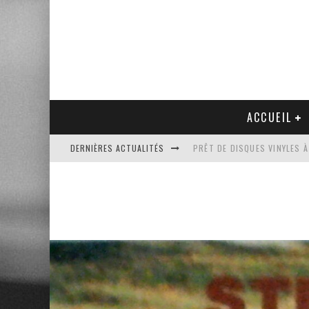
ACCUEIL
DERNIÈRES ACTUALITÉS
PRÊT DE DISQUES VINYLES À
PLATINE VINYLE AUDIO-TEC
VENTE AUX ENCHÈRES D'UNE
UN NOUVEAU DISQUAIRE MU