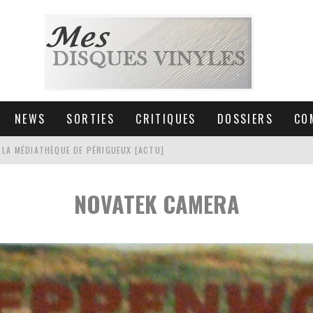
NEWS
SORTIES
CRITIQUES
DOSSIERS
CO
 LA MÉDIATHÈQUE DE PÉRIGUEUX [ACTU]
HNICA AT-LPW30TK [ACTU]
NOVATEK CAMERA
 COLLECTION DE 6000 VINYLES
SIC NON STOP À STRASBOURG