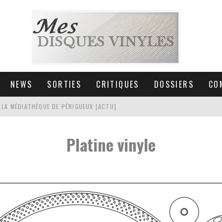
NEWS
SORTIES
CRITIQUES
DOSSIERS
CO
 LA MÉDIATHÈQUE DE PÉRIGUEUX [ACTU]
HNICA AT-LPW30TK [ACTU]
Platine vinyle
 COLLECTION DE 6000 VINYLES
SIC NON STOP À STRASBOURG