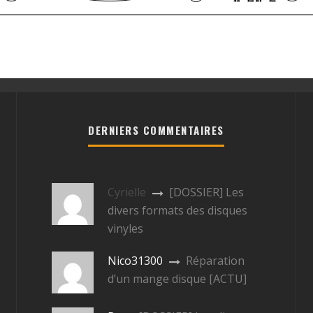
DERNIERS COMMENTAIRES
Cyrielle
[DOSSIER] Les
divers formats des disques
vinyles
Nico31300
Réparation
d’un mange disque [ACTU]