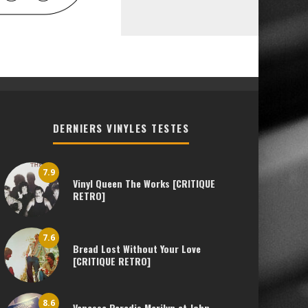
DERNIERS VINYLES TESTES
7.9
Vinyl Queen The Works [CRITIQUE
RETRO]
7.6
Bread Lost Without Your Love
[CRITIQUE RETRO]
8.6
Vanessa Paradis Marilyn et John –