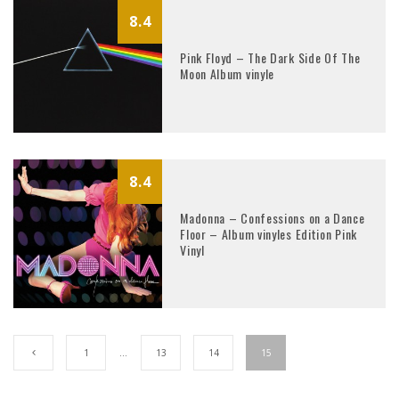
8.4
Pink Floyd – The Dark Side Of The
Moon Album vinyle
8.4
Madonna – Confessions on a Dance
Floor – Album vinyles Edition Pink
Vinyl
1
…
13
14
15