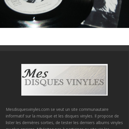
Mesdisquesvinyles.com se veut un site communautaire
informatif sur la musique et les disques vinyles. Il propose de
lister les dernières sorties, de tester les derniers albums vinyles