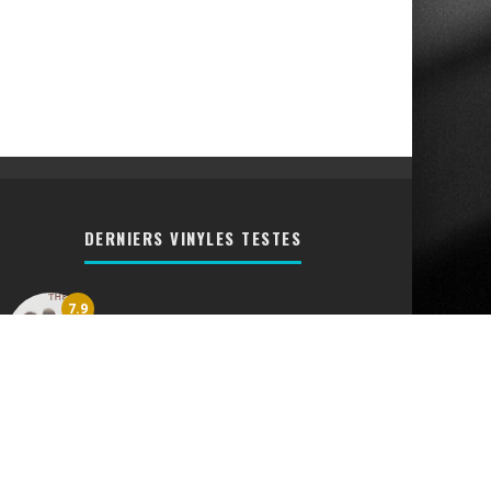
DERNIERS VINYLES TESTES
7.9
Vinyl Queen The Works [CRITIQUE
RETRO]
7.6
Bread Lost Without Your Love
[CRITIQUE RETRO]