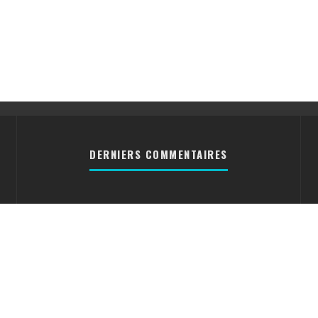
DERNIERS COMMENTAIRES
Cyrielle
[DOSSIER] Les
divers formats des disques
vinyles
Nico31300
Réparation
d’un mange disque [ACTU]