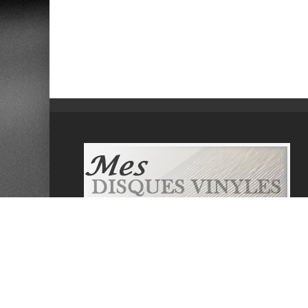
Mesdisquesvinyles.com se veut un site
communautaire informatif sur la musique et
les disques vinyles. Il propose de lister les
dernières sorties, de tester les derniers