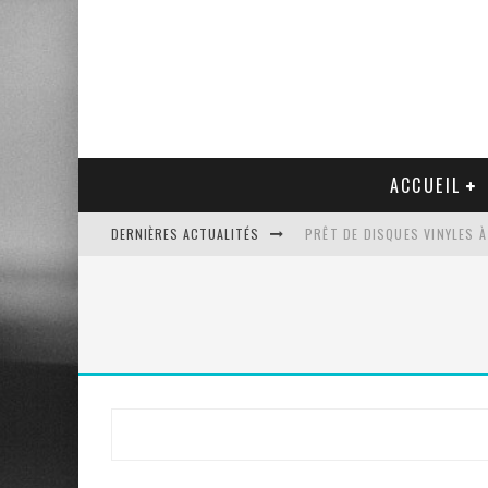
ACCUEIL
DERNIÈRES ACTUALITÉS
PRÊT DE DISQUES VINYLES À
PLATINE VINYLE AUDIO-TEC
VENTE AUX ENCHÈRES D'UNE
UN NOUVEAU DISQUAIRE MU
Rechercher
: