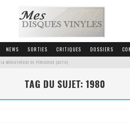
NEWS
SORTIES
CRITIQUES
DOSSIERS
CO
 LA MÉDIATHÈQUE DE PÉRIGUEUX [ACTU]
HNICA AT-LPW30TK [ACTU]
TAG DU SUJET: 1980
 COLLECTION DE 6000 VINYLES
SIC NON STOP À STRASBOURG