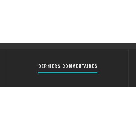
DERNIERS COMMENTAIRES
Cyrielle
[DOSSIER] Les
divers formats des disques
vinyles
Nico31300
Réparation
d’un mange disque [ACTU]