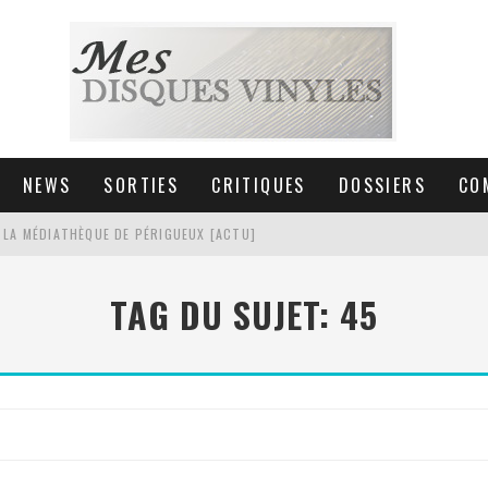
NEWS
SORTIES
CRITIQUES
DOSSIERS
CO
 LA MÉDIATHÈQUE DE PÉRIGUEUX [ACTU]
HNICA AT-LPW30TK [ACTU]
TAG DU SUJET: 45
 COLLECTION DE 6000 VINYLES
SIC NON STOP À STRASBOURG