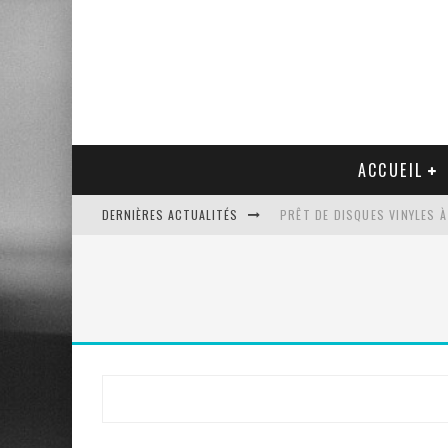
ACCUEIL
DERNIÈRES ACTUALITÉS
PRÊT DE DISQUES VINYLES À
PLATINE VINYLE AUDIO-TEC
VENTE AUX ENCHÈRES D'UNE
UN NOUVEAU DISQUAIRE MU
Rechercher
: