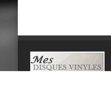
Mesdisquesvinyles.com se veut un site
communautaire informatif sur la musique et
les disques vinyles. Il propose de lister les
dernières sorties, de tester les derniers