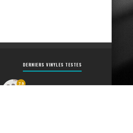
DERNIERS VINYLES TESTES
7.9
Vinyl Queen The Works [CRITIQUE
RETRO]
7.6
Bread Lost Without Your Love
[CRITIQUE RETRO]