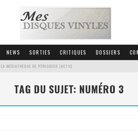
NEWS
SORTIES
CRITIQUES
DOSSIERS
CO
 LA MÉDIATHÈQUE DE PÉRIGUEUX [ACTU]
HNICA AT-LPW30TK [ACTU]
TAG DU SUJET: NUMÉRO 3
 COLLECTION DE 6000 VINYLES
SIC NON STOP À STRASBOURG