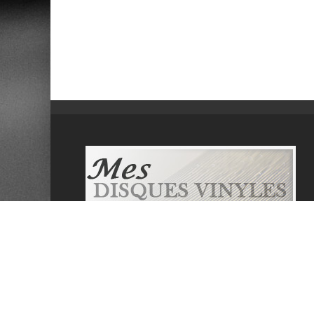
Mesdisquesvinyles.com se veut un site
communautaire informatif sur la musique et
les disques vinyles. Il propose de lister les
dernières sorties, de tester les derniers