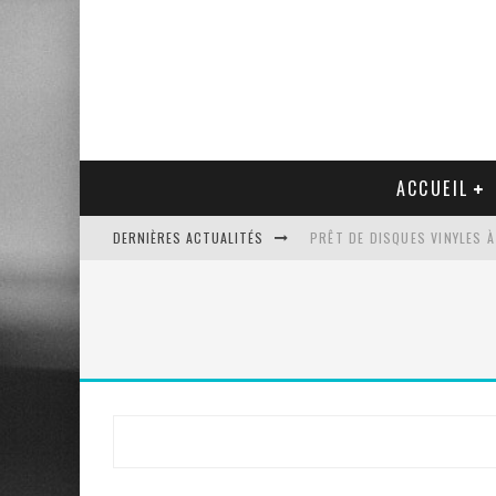
ACCUEIL
DERNIÈRES ACTUALITÉS
PRÊT DE DISQUES VINYLES À
PLATINE VINYLE AUDIO-TEC
VENTE AUX ENCHÈRES D'UNE
UN NOUVEAU DISQUAIRE MU
Rechercher
: