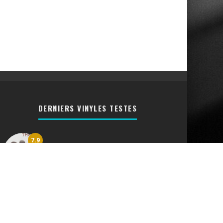
DERNIERS VINYLES TESTES
7.9
Vinyl Queen The Works [CRITIQUE
RETRO]
7.6
Bread Lost Without Your Love
[CRITIQUE RETRO]