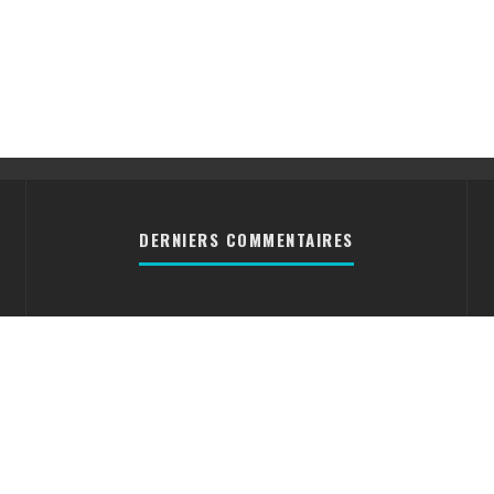
DERNIERS COMMENTAIRES
Cyrielle
[DOSSIER] Les
divers formats des disques
vinyles
Nico31300
Réparation
d’un mange disque [ACTU]