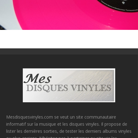
Mesdisquesvinyles.com se veut un site communautaire
informatif sur la musique et les disques vinyles. Il propose de
lister les dernières sorties, de tester les derniers albums vinyles