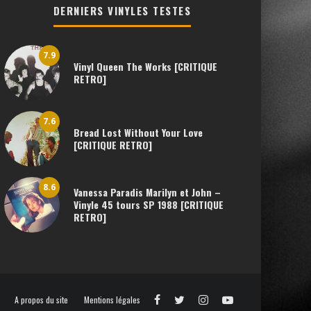
DERNIERS VINYLES TESTES
7.9
Vinyl Queen The Works [CRITIQUE
RETRO]
7.6
Bread Lost Without Your Love
[CRITIQUE RETRO]
8.6
Vanessa Paradis Marilyn et John –
Vinyle 45 tours SP 1988 [CRITIQUE
RETRO]
A propos du site
Mentions légales