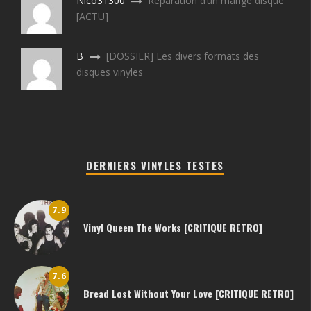
Nico31300
Réparation d’un mange disque
[ACTU]
B
[DOSSIER] Les divers formats des
disques vinyles
DERNIERS VINYLES TESTES
7.9
Vinyl Queen The Works [CRITIQUE RETRO]
7.6
Bread Lost Without Your Love [CRITIQUE RETRO]