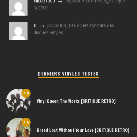
Nico31300
Réparation d’un mange disque
[ACTU]
B
[DOSSIER] Les divers formats des
disques vinyles
DERNIERS VINYLES TESTES
7.9
Vinyl Queen The Works [CRITIQUE RETRO]
7.6
Bread Lost Without Your Love [CRITIQUE RETRO]