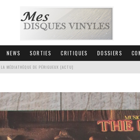
NEWS
SORTIES
CRITIQUES
DOSSIERS
CO
 LA MÉDIATHÈQUE DE PÉRIGUEUX [ACTU]
HNICA AT-LPW30TK [ACTU]
 COLLECTION DE 6000 VINYLES
SIC NON STOP À STRASBOURG