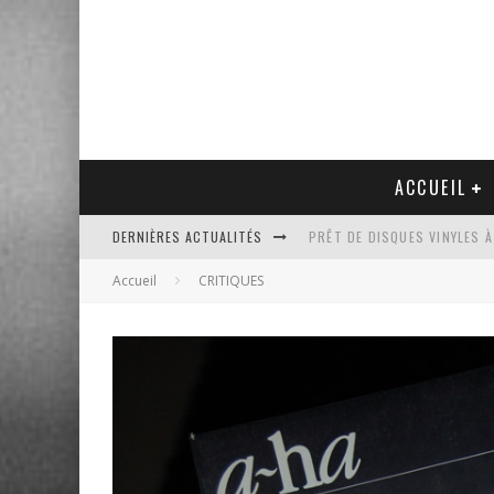
ACCUEIL
PRÊT DE DISQUES VINYLES À
DERNIÈRES ACTUALITÉS
PLATINE VINYLE AUDIO-TEC
Accueil
CRITIQUES
VENTE AUX ENCHÈRES D'UNE
UN NOUVEAU DISQUAIRE MU