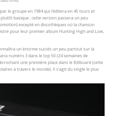
tats-Unis.
ar le groupe en 1984 qui l’éditera en 45 tours et
plutôt basique ; cette version passera un peu
romotion) excepté en discothèques où la chanson
registré pour leur premier album Hunting High and Low,
 connaîtra un énorme succès un peu partout sur la
ssera numéro 3 dans le top 50 (24 semaines de
écrochant une première place dans le Billboard (cette
ires à travers le monde). Il s’agit du single le plus