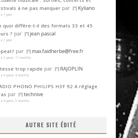
ctualité musicale : sorties, concerts et
par
Kyliano
estivals à ne pas manquer
y a 1 year
n quoi diffère‑t‑il des formats 33 et 45
par
jean pascal
ours ?
y a 1 year
par
max.faidherbe@free.fr
epeat?
y a 3 years, 11 months
par
RAJOPLIN
itesse trop rapide
y a 4 years, 4 months
ADIO PHONO PHILIPS H3F 92 A réglage
par
technive
ras
y a 4 years, 5 months
AUTRE SITE ÉDITÉ