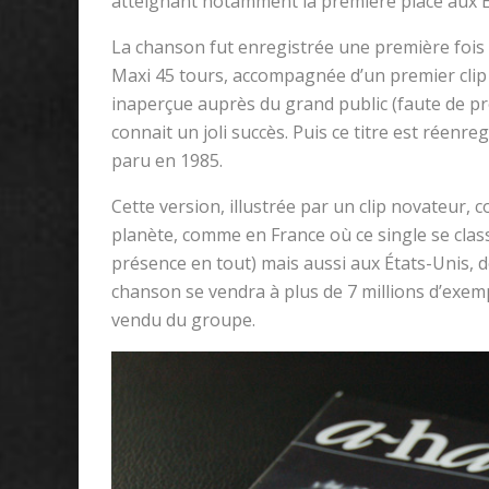
atteignant notamment la première place aux É
La chanson fut enregistrée une première fois p
Maxi 45 tours, accompagnée d’un premier clip 
inaperçue auprès du grand public (faute de p
connait un joli succès. Puis ce titre est réen
paru en 1985.
Cette version, illustrée par un clip novateur,
planète, comme en France où ce single se cla
présence en tout) mais aussi aux États-Unis, d
chanson se vendra à plus de 7 millions d’exempla
vendu du groupe.