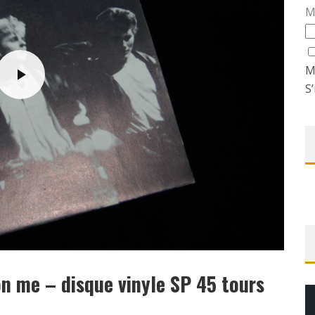
M
M
S’
n me – disque vinyle SP 45 tours