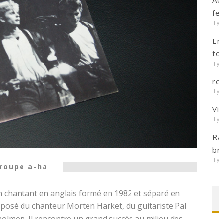
A
f
Il 
E
t
Il 
r
Il 
V
Il 
R
b
Il 
roupe a-ha
 chantant en anglais formé en 1982 et séparé en
omposé du chanteur Morten Harket, du guitariste Pal
olmen. Il rencontre un grand succès au milieu des