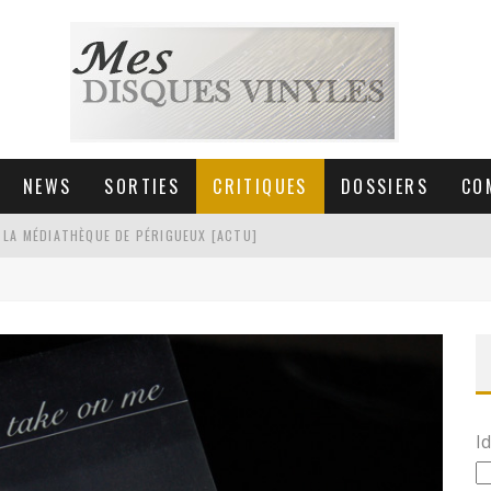
NEWS
SORTIES
CRITIQUES
DOSSIERS
CO
 LA MÉDIATHÈQUE DE PÉRIGUEUX [ACTU]
HNICA AT-LPW30TK [ACTU]
 COLLECTION DE 6000 VINYLES
SIC NON STOP À STRASBOURG
Id