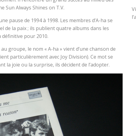
he Sun Always Shines on T.V.
V
l
 une pause de 1994 à 1998. Les membres d’A-ha se
l de la paix ; ils publient quatre albums dans les
définitive pour 2010.
 au groupe, le nom « A-ha » vient d’une chanson de
ent particulièrement avec Joy Division). Ce mot se
 la joie ou la surprise, ils décident de l’adopter.