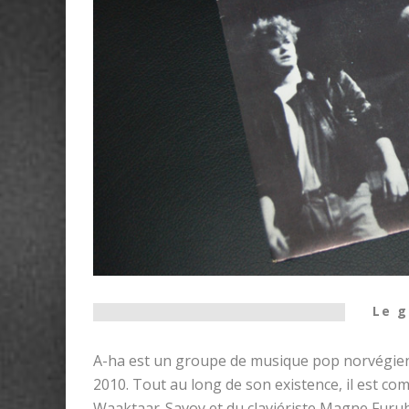
Le g
A-ha est un groupe de musique pop norvégien
2010. Tout au long de son existence, il est c
Waaktaar-Savoy et du claviériste Magne Furuh