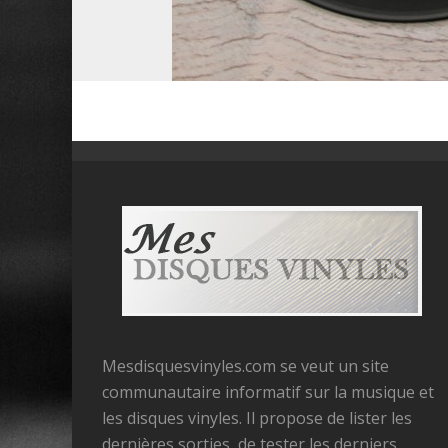
Mesdisquesvinyles.com se veut un site
communautaire informatif sur la musique et
les disques vinyles. Il propose de lister les
dernières sorties, de tester les derniers