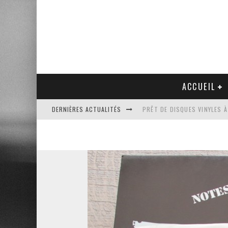
ACCUEIL
DERNIÈRES ACTUALITÉS
PRÊT DE DISQUES VINYLES À
PLATINE VINYLE AUDIO-TEC
VENTE AUX ENCHÈRES D'UNE
UN NOUVEAU DISQUAIRE MU