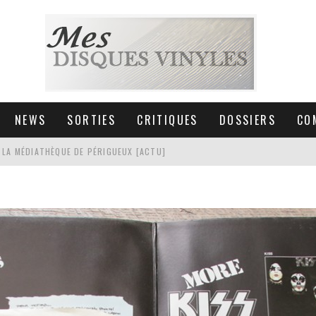
NEWS
SORTIES
CRITIQUES
DOSSIERS
CO
 LA MÉDIATHÈQUE DE PÉRIGUEUX [ACTU]
HNICA AT-LPW30TK [ACTU]
 COLLECTION DE 6000 VINYLES
SIC NON STOP À STRASBOURG