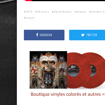
1975
45 tours
David Bowie
disque
Golden Y
vinyle
FACEBOOK
TWITTER