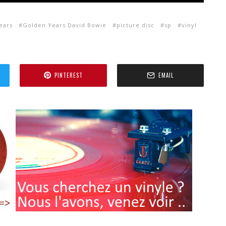
ears
Golden Years David Bowie
picture disc
sp
vinyl
PINTEREST
EMAIL