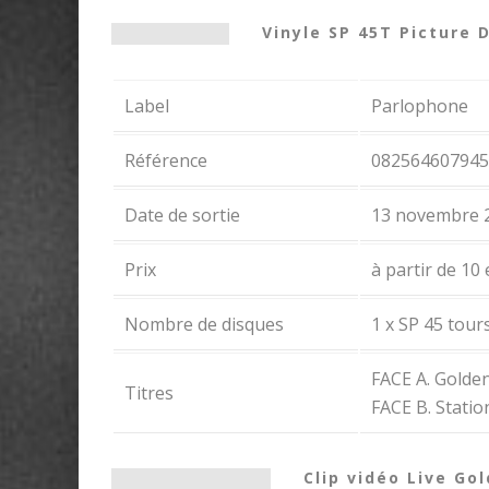
Vinyle SP 45T Picture 
Label
Parlophone
Référence
082564607945
Date de sortie
13 novembre 
Prix
à partir de 10
Nombre de disques
1 x SP 45 tours
FACE A. Golden
Titres
FACE B. Station
Clip vidéo Live Go