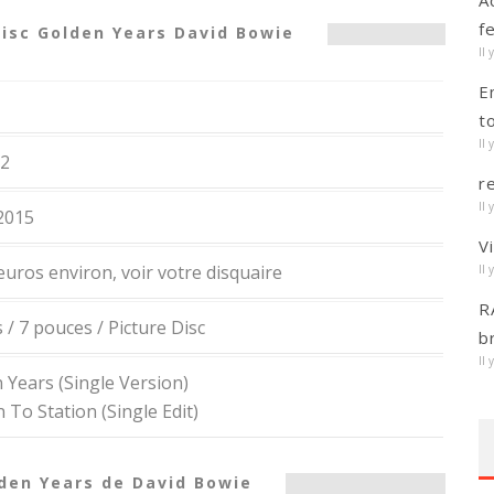
A
f
Disc Golden Years David Bowie
Il 
E
t
Il 
2
r
Il 
2015
V
 euros environ, voir votre disquaire
Il 
R
 / 7 pouces / Picture Disc
b
Il 
 Years (Single Version)
 To Station (Single Edit)
lden Years de David Bowie