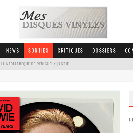
NEWS
SORTIES
CRITIQUES
DOSSIERS
CO
 LA MÉDIATHÈQUE DE PÉRIGUEUX [ACTU]
HNICA AT-LPW30TK [ACTU]
 COLLECTION DE 6000 VINYLES
SIC NON STOP À STRASBOURG
Id