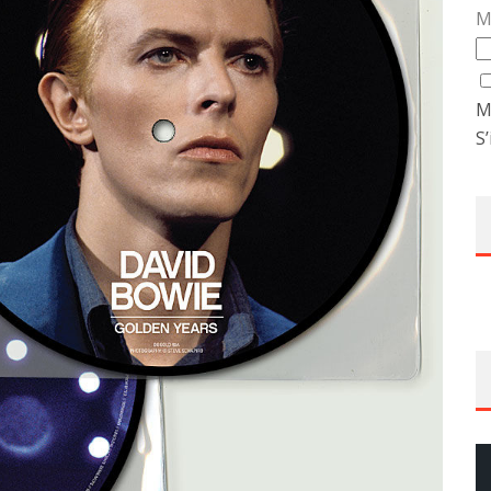
M
M
S’