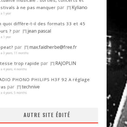
ctualité musicale : sorties, concerts et
par
Kyliano
estivals à ne pas manquer
y a 1 year
n quoi diffère‑t‑il des formats 33 et 45
par
jean pascal
ours ?
y a 1 year
par
max.faidherbe@free.fr
epeat?
y a 3 years, 11 months
par
RAJOPLIN
itesse trop rapide
y a 4 years, 4 months
ADIO PHONO PHILIPS H3F 92 A réglage
par
technive
ras
y a 4 years, 5 months
AUTRE SITE ÉDITÉ