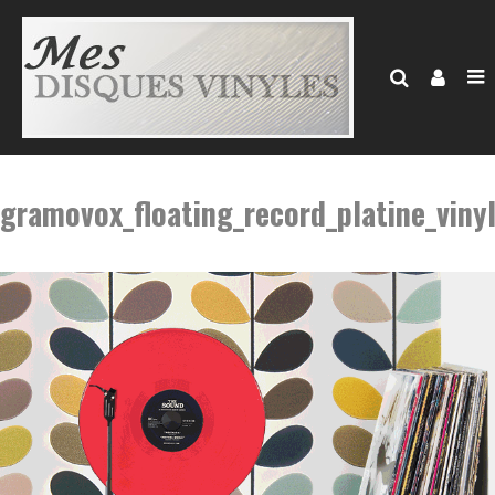
gramovox_floating_record_platine_vinyl