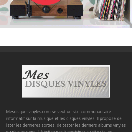
Mesdisquesvinyles.com se veut un site communautaire
informatif sur la musique et les disques vinyles. Il propose de
lister les dernières sorties, de tester les derniers albums vinyles
ou plus anciens. N’hésitez pas à participer au site via les