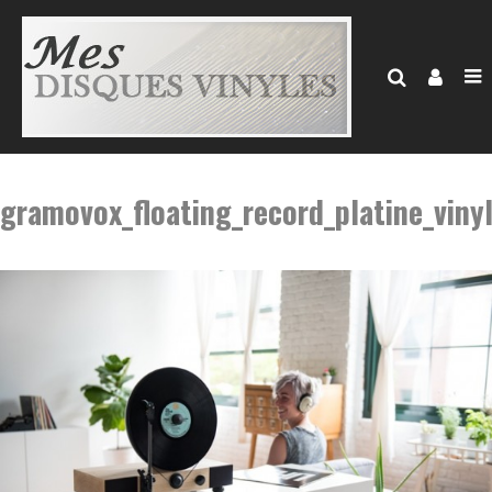
gramovox_floating_record_platine_vinyl