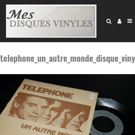
telephone_un_autre_monde_disque_viny