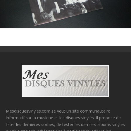
Mesdisquesvinyles.com se veut un site communautaire
informatif sur la musique et les disques vinyles. Il propose de
lister les dernières sorties, de tester les derniers albums vinyles