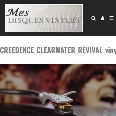
CREEDENCE_CLEARWATER_REVIVAL_viny