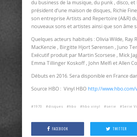
du business de la musique, du punk , disco, et 
président d’une maison de disques, Richie Fin
son entreprise Artists and Repertoire (A&R) d
nouveaux sons et artistes ainsi que son âme s
Quelques acteurs habitués : Olivia Wilde, Ray 
MacKenzie , Birgitte Hjort Sørensen , Juno Tem
Exécutif produit par Martin Scorsese , Mick Ja
Emma Tillinger Koskoff , John Melfi et Allen C
Débuts en 2016. Sera disponible en France da
Source HBO : Vinyl HBO
http://www.hbo.com/v
1970
disques
hbo
hbo vinyl
serie
Serie V
FACEBOOK
TWITTER