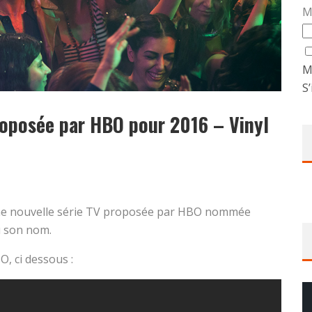
M
M
S’
proposée par HBO pour 2016 – Vinyl
une nouvelle série TV proposée par HBO nommée
ù son nom.
O, ci dessous :