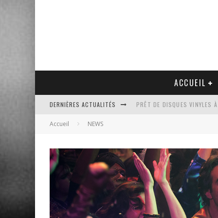
ACCUEIL
DERNIÈRES ACTUALITÉS
PRÊT DE DISQUES VINYLES À
Accueil
NEWS
PLATINE VINYLE AUDIO-TEC
VENTE AUX ENCHÈRES D'UNE
UN NOUVEAU DISQUAIRE MU