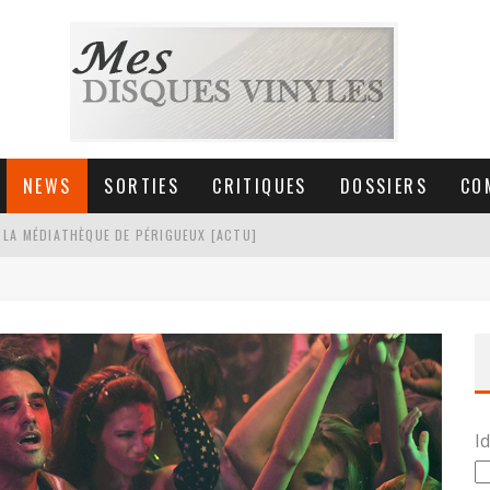
NEWS
SORTIES
CRITIQUES
DOSSIERS
CO
 LA MÉDIATHÈQUE DE PÉRIGUEUX [ACTU]
HNICA AT-LPW30TK [ACTU]
 COLLECTION DE 6000 VINYLES
SIC NON STOP À STRASBOURG
Id