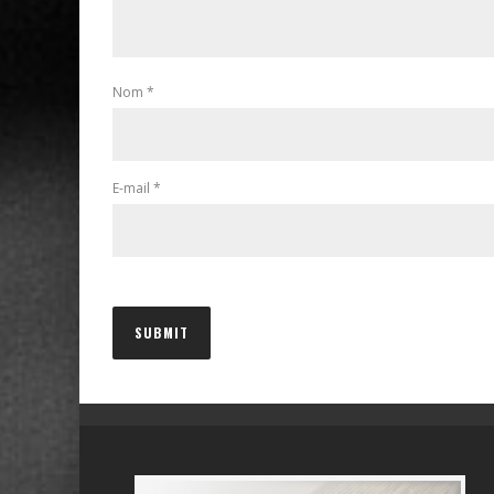
Nom
*
E-mail
*