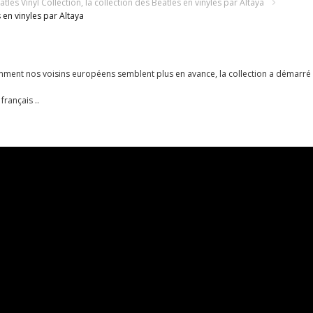
atles Vinyl Collection, la collection des Beatles en vinyles par Altaya
 en vinyles par Altaya
ent nos voisins européens semblent plus en avance, la collection a démarré il
français ..