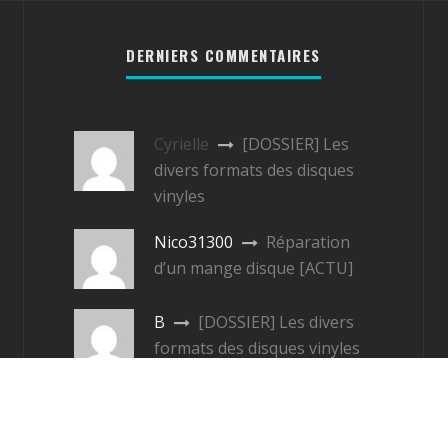
DERNIERS COMMENTAIRES
Cyrielle
[DOSSIER] Les
divers formats des disques
vinyles
Nico31300
Réparation
d’un mange disque [ACTU]
B
[DOSSIER] Les divers
formats des disques vinyles