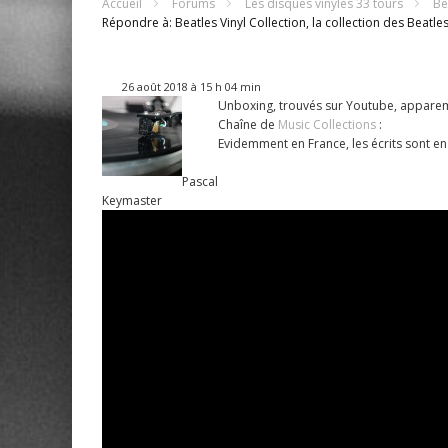
Accueil
Forums
Les disques vinyles 33 tours
Be
Répondre à: Beatles Vinyl Collection, la collection des Beatles
26 août 2018 à 15 h 04 min
Unboxing, trouvés sur Youtube, apparemm
Chaîne de
Music Collections
:
Evidemment en France, les écrits sont en 
Pascal
Keymaster