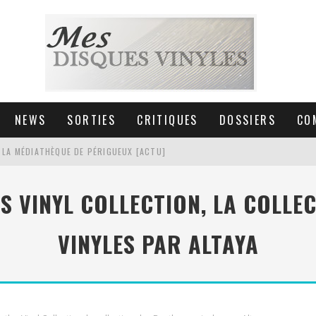
NEWS
SORTIES
CRITIQUES
DOSSIERS
CO
 LA MÉDIATHÈQUE DE PÉRIGUEUX [ACTU]
HNICA AT-LPW30TK [ACTU]
S VINYL COLLECTION, LA COLLEC
 COLLECTION DE 6000 VINYLES
VINYLES PAR ALTAYA
SIC NON STOP À STRASBOURG