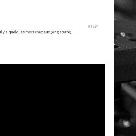
#1891
 y a quelques mois chez eux (Angleterre).