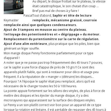
Au départ, le disque frottait sur le plateau, la vitesse
était catastrophique, le son chutait d’un coup …
Bref pas mal de choses à y faire !
Pascal
Tout d’abord,
Saphir et tête de lecture
Keymaster
remplacés, mécanisme graissé, courroie
remplacée ainsi que quelques condensateurs.
Ajout de 3 tampons en mousse au centre du plateau.
N
ettoyage des potentiomètres et « dégrippage » du moteur.
Remplacement du potentiomètre sur la carte de régulation.
Ajout d’une alim extérieure
, plus pratique que les piles, bien que
générant un léger souffle.
Mon mange disque Penny fonctionne parfaitement pour ce type
d’appareil !
A noter que je ne passe pas trop fréquemment des 45 tours 7 pouces,
car le saphir a une force d’appui de près de 10 grs !! Ce sont des
appareils plutôt fiable, qui sont à restaurer pour déco et usage peu
fréquent. Il a la réputation de « manger » (détruire) les disques…
Pourquoi ? A l’époque le saphir était peu remplacé, alors qu’il est
nécessaire de le changer toutes les 50 à 100 heures.
La pointe appuie fortement sur les sillons des vinyles, de plus à force de
mettre des disques et les éjecter du mange disque, il y a des
microrayures qui apparaissent sur la surface des disques vinyles.
Le Penny a un son plutôt correct voir bon pour un appareil de ce type
lorsque la rotation est linéaire, il est agréable de repasser des 45 tours à