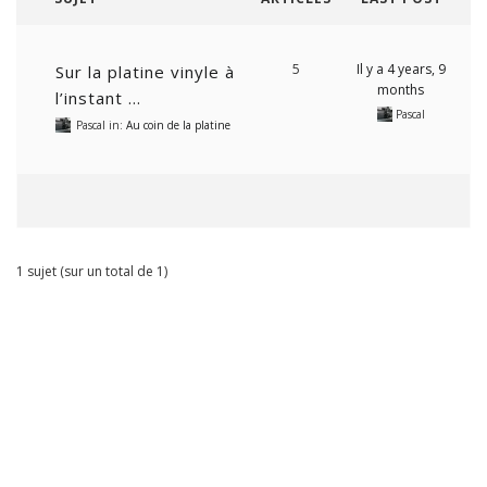
5
Il y a 4 years, 9
Sur la platine vinyle à
months
l’instant …
Pascal
Pascal
in:
Au coin de la platine
1 sujet (sur un total de 1)