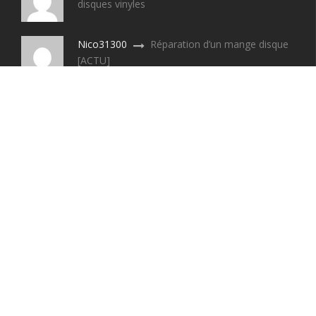
disques vinyles
Nico31300
Réparation d’un mange disque
[ACTU]
B
[DOSSIER] Les divers formats des
disques vinyles
DERNIERS VINYLES TESTES
7.9
Vinyl Queen The Works [CRITIQUE RETRO]