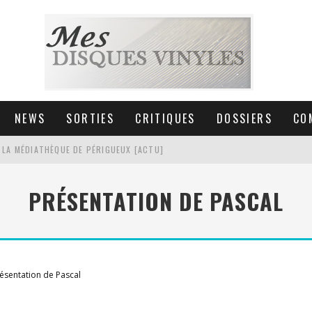
NEWS
SORTIES
CRITIQUES
DOSSIERS
CO
 LA MÉDIATHÈQUE DE PÉRIGUEUX [ACTU]
HNICA AT-LPW30TK [ACTU]
PRÉSENTATION DE PASCAL
 COLLECTION DE 6000 VINYLES
SIC NON STOP À STRASBOURG
ésentation de Pascal