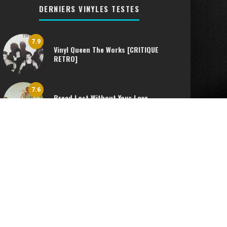
DERNIERS VINYLES TESTES
7.9
Vinyl Queen The Works [CRITIQUE
RETRO]
7.6
Bread Lost Without Your Love
[CRITIQUE RETRO]
8.6
Vanessa Paradis Marilyn et John –
Vinyle 45 tours SP 1988 [CRITIQUE
RETRO]
A propos du site
Mentions légales