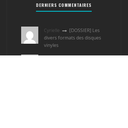
DERNIERS COMMENTAIRES
Cyrielle
[DOSSIER] Les
divers formats des disques
vinyles
Nico31300
Réparation
d’un mange disque [ACTU]
B
[DOSSIER] Les divers
formats des disques vinyles
és
Contact