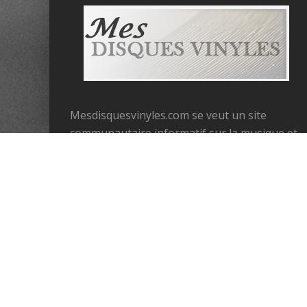
Mesdisquesvinyles.com se veut un site
communautaire informatif sur la musique et
les disques vinyles. Il propose de lister les
dernières sorties, de tester les derniers
albums vinyles ou plus anciens. N’hésitez pas
à participer au site via les commentaires et
les forums.
Copyright (C) 2021 - Mes Disques Vinyles - Tous droits réserv