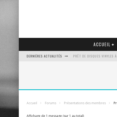
ACCUEIL
DERNIÈRES ACTUALITÉS
PRÊT DE DISQUES VINYLES À
PLATINE VINYLE AUDIO-TEC
VENTE AUX ENCHÈRES D'UNE
UN NOUVEAU DISQUAIRE MU
Accueil
Forums
Présentations des membres
Pr
Affichage de 1 message (sur 1 au total)