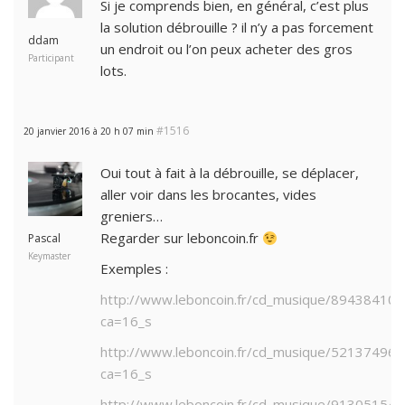
Si je comprends bien, en général, c’est plus
la solution débrouille ? il n’y a pas forcement
ddam
un endroit ou l’on peux acheter des gros
Participant
lots.
#1516
20 janvier 2016 à 20 h 07 min
Oui tout à fait à la débrouille, se déplacer,
aller voir dans les brocantes, vides
greniers…
Regarder sur leboncoin.fr
Pascal
Keymaster
Exemples :
http://www.leboncoin.fr/cd_musique/894384109
ca=16_s
http://www.leboncoin.fr/cd_musique/521374964
ca=16_s
http://www.leboncoin.fr/cd_musique/913051545