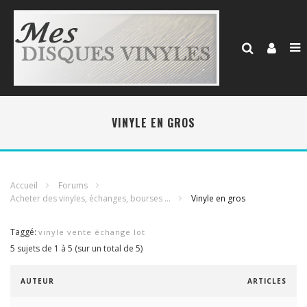
VINYLE EN GROS
Accueil
Forums
Acheter des vinyles, échanges, bourses …
Vinyle en gros
Taggé:
vinyle vente échange lot
5 sujets de 1 à 5 (sur un total de 5)
AUTEUR
ARTICLES