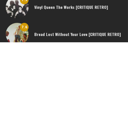
Vinyl Queen The Works [CRITIQUE RETRO]
7.6
Bread Lost Without Your Love [CRITIQUE RETRO]
8.6
Vanessa Paradis Marilyn et John – Vinyle 45
tours SP 1988 [CRITIQUE RETRO]
Copyright (C) 2021 - Mes Disques Vinyles - Tous droits réservés
Contact
A propos du site
Mentions légales