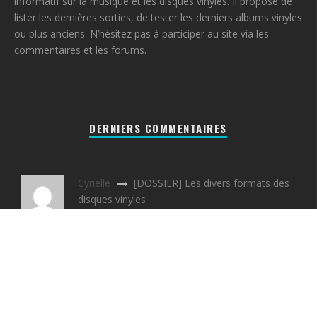
informatif sur la musique et les disques vinyles. Il propose de
lister les dernières sorties, de tester les derniers albums vinyles
ou plus anciens. N’hésitez pas à participer au site via les
commentaires et les forums.
DERNIERS COMMENTAIRES
Cyrielle
[DOSSIER] Les divers formats des
disques vinyles
Nico31300
Réparation d’un mange disque
[ACTU]
B
[DOSSIER] Les divers formats des
disques vinyles