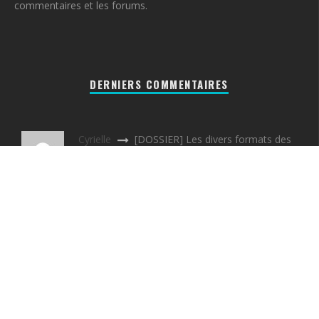
commentaires et les forums.
DERNIERS COMMENTAIRES
Cyrielle
[DOSSIER] Les divers formats des
disques vinyles
Nico31300
Réparation d’un mange disque
[ACTU]
B
[DOSSIER] Les divers formats des
disques vinyles