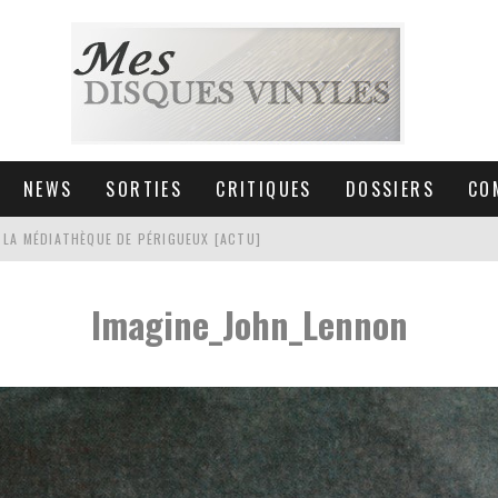
NEWS
SORTIES
CRITIQUES
DOSSIERS
CO
 LA MÉDIATHÈQUE DE PÉRIGUEUX [ACTU]
HNICA AT-LPW30TK [ACTU]
Imagine_John_Lennon
 COLLECTION DE 6000 VINYLES
SIC NON STOP À STRASBOURG