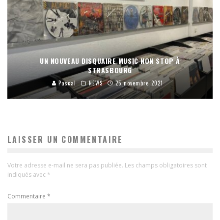
UN NOUVEAU DISQUAIRE MUSIC NON STOP À
STRASBOURG
Pascal
NEWS
25 novembre 2021
LAISSER UN COMMENTAIRE
Votre adresse e-mail ne sera pas publiée.
Les champs obligatoires sont
indiqués avec
*
Commentaire
*