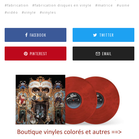
fabrication
fabrication disques en vinyle
matrice
usine
vidéo
vinyle
vinyles
FACEBOOK
TWITTER
PINTEREST
EMAIL