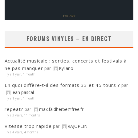
FORUMS VINYLES – EN DIRECT
Actualité musicale : sorties, concerts et festivals à
ne pas manquer
par
Kyliano
Il y a 1 year, 1 month
En quoi diffère‑t‑il des formats 33 et 45 tours ?
par
jean pascal
Il y a 1 year, 1 month
repeat?
par
max.faidherbe@free.fr
Il y a 3 years, 11 months
Vitesse trop rapide
par
RAJOPLIN
Il y a 4 years, 4 months