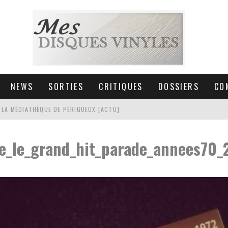
NEWS
SORTIES
CRITIQUES
DOSSIERS
CO
 LA MÉDIATHÈQUE DE PÉRIGUEUX [ACTU]
HNICA AT-LPW30TK [ACTU]
re_le_grand_hit_parade_annees70_
 COLLECTION DE 6000 VINYLES
SIC NON STOP À STRASBOURG