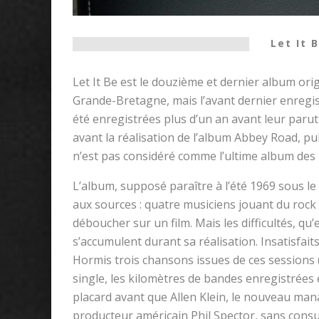
Let It 
Let It Be est le douzième et dernier album orig
Grande-Bretagne, mais l’avant dernier enregi
été enregistrées plus d’un an avant leur paruti
avant la réalisation de l’album Abbey Road, pu
n’est pas considéré comme l’ultime album des Be
L’album, supposé paraître à l’été 1969 sous l
aux sources : quatre musiciens jouant du rock d
déboucher sur un film. Mais les difficultés, qu’
s’accumulent durant sa réalisation. Insatisfait
Hormis trois chansons issues de ces sessions 
single, les kilomètres de bandes enregistrée
placard avant que Allen Klein, le nouveau man
producteur américain Phil Spector, sans consu