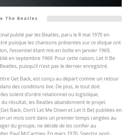
Be The Beatles
inal publié par les Beatles, paru le 8 mai 1970 en
stré puisque les chansons présentes sur ce disque ont
on, l’essentiel étant mis en boîte en janvier 1969,
blié en septembre 1969. Pour cette raison, Let It Be
atles, puisqu’il n’est pas le dernier enregistré.
e titre Get Back, est conçu au départ comme un retour
ans des conditions live. De plus, le tout doit
elles soient d’ordre relationnel ou logistique,
s du résultat, les Beatles abandonnent le projet.
(Get Back, Don’t Let Me Down et Let It Be) publiées en
s en un mois sont dans un premier temps rangées au
ager du groupe, ne décide de les confier au
lter Paul McCartney. En mars 1970, Spector post-