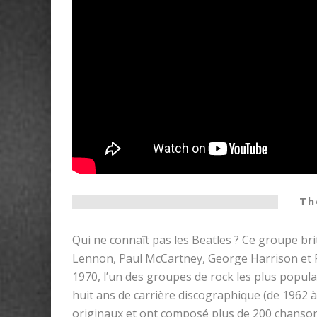
Th
Qui ne connaît pas les Beatles ? Ce groupe br
Lennon, Paul McCartney, George Harrison et Ri
1970, l’un des groupes de rock les plus popul
huit ans de carrière discographique (de 1962 
originaux et ont composé plus de 200 chanson