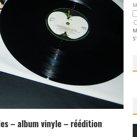
M
M
S’
es – album vinyle – réédition