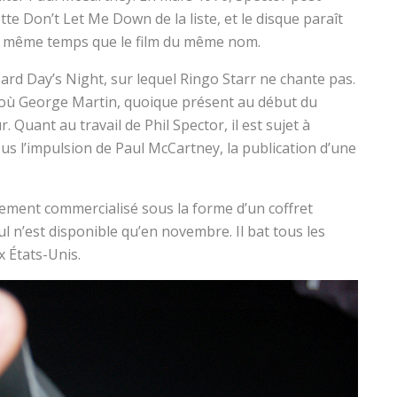
te Don’t Let Me Down de la liste, et le disque paraît
en même temps que le film du même nom.
Hard Day’s Night, sur lequel Ringo Starr ne chante pas.
es où George Martin, quoique présent au début du
. Quant au travail de Phil Spector, il est sujet à
ous l’impulsion de Paul McCartney, la publication d’une
alement commercialisé sous la forme d’un coffret
eul n’est disponible qu’en novembre. Il bat tous les
 États-Unis.