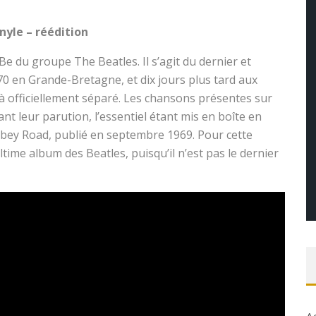
nyle – réédition
 Be du groupe The Beatles. Il s’agit du dernier et
0 en Grande-Bretagne, et dix jours plus tard aux
éjà officiellement séparé. Les chansons présentes sur
nt leur parution, l’essentiel étant mis en boîte en
Abbey Road, publié en septembre 1969. Pour cette
ltime album des Beatles, puisqu’il n’est pas le dernier