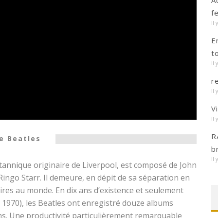
A
f
Il 
E
t
Il 
r
Il 
V
Il 
R
e Beatles
b
Il 
itannique originaire de Liverpool, est composé de John
ngo Starr. Il demeure, en dépit de sa séparation en
aires au monde. En dix ans d’existence et seulement
à 1970), les Beatles ont enregistré douze albums
s. Une productivité particulièrement remarquable