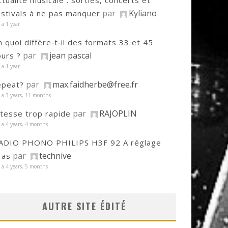
ctualité musicale : sorties, concerts et
par
Kyliano
estivals à ne pas manquer
y a 1 year
n quoi diffère‑t‑il des formats 33 et 45
par
jean pascal
ours ?
y a 1 year
par
max.faidherbe@free.fr
epeat?
y a 3 years, 11 months
par
RAJOPLIN
itesse trop rapide
y a 4 years, 4 months
ADIO PHONO PHILIPS H3F 92 A réglage
par
technive
ras
y a 4 years, 5 months
AUTRE SITE ÉDITÉ