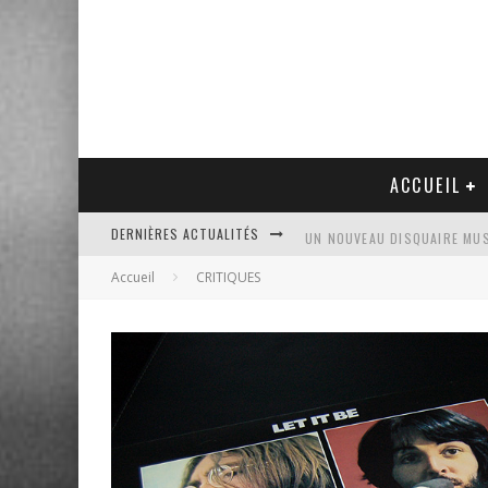
ACCUEIL
DERNIÈRES ACTUALITÉS
UN NOUVEAU DISQUAIRE MU
Accueil
CRITIQUES
PRÊT DE DISQUES VINYLES À
PLATINE VINYLE AUDIO-TEC
VENTE AUX ENCHÈRES D'UNE