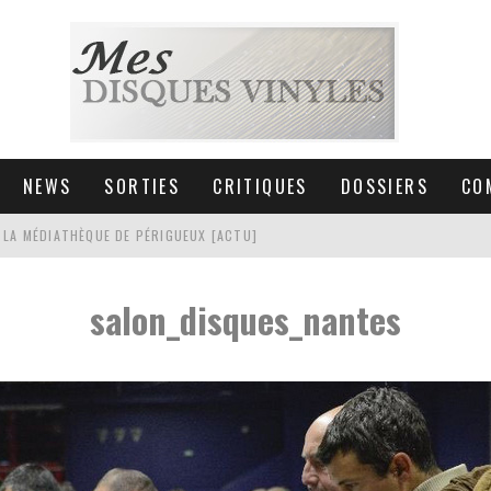
NEWS
SORTIES
CRITIQUES
DOSSIERS
CO
 LA MÉDIATHÈQUE DE PÉRIGUEUX [ACTU]
HNICA AT-LPW30TK [ACTU]
salon_disques_nantes
 COLLECTION DE 6000 VINYLES
SIC NON STOP À STRASBOURG