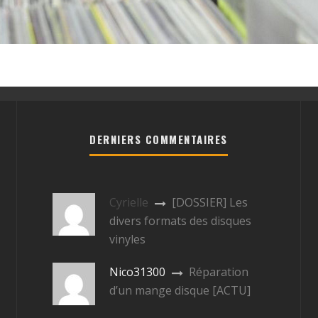
DERNIERS COMMENTAIRES
Cyrielle
[DOSSIER] Les
divers formats des disques
vinyles
Nico31300
Réparation
d’un mange disque [ACTU]