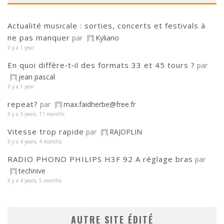
Actualité musicale : sorties, concerts et festivals à
ne pas manquer
par
Kyliano
Il y a 1 year
En quoi diffère‑t‑il des formats 33 et 45 tours ?
par
jean pascal
Il y a 1 year
repeat?
par
max.faidherbe@free.fr
Il y a 3 years, 11 months
Vitesse trop rapide
par
RAJOPLIN
Il y a 4 years, 4 months
RADIO PHONO PHILIPS H3F 92 A réglage bras
par
technive
Il y a 4 years, 5 months
AUTRE SITE ÉDITÉ