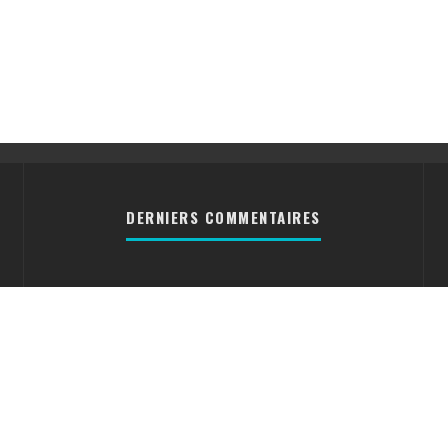
DERNIERS COMMENTAIRES
Cyrielle
[DOSSIER] Les
divers formats des disques
vinyles
Nico31300
Réparation
d’un mange disque [ACTU]