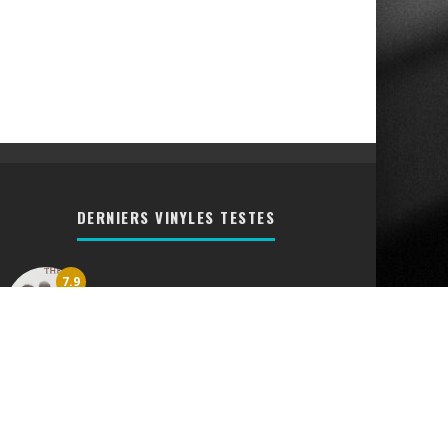
DERNIERS VINYLES TESTES
7.9
Vinyl Queen The Works [CRITIQUE
RETRO]
7.6
Bread Lost Without Your Love
[CRITIQUE RETRO]