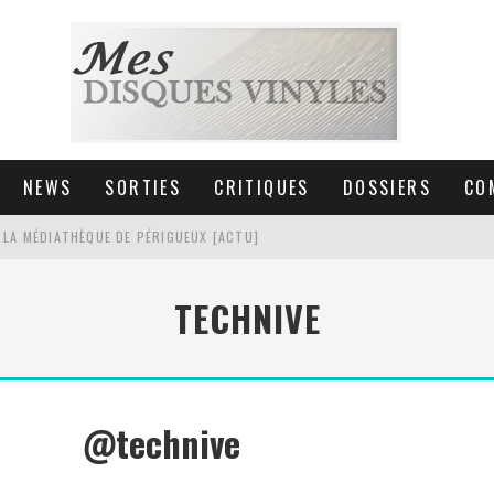
NEWS
SORTIES
CRITIQUES
DOSSIERS
CO
 LA MÉDIATHÈQUE DE PÉRIGUEUX [ACTU]
HNICA AT-LPW30TK [ACTU]
TECHNIVE
 COLLECTION DE 6000 VINYLES
SIC NON STOP À STRASBOURG
@technive