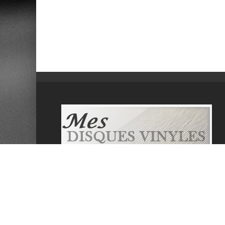
Mesdisquesvinyles.com se veut un site
communautaire informatif sur la musique et
les disques vinyles. Il propose de lister les
dernières sorties, de tester les derniers