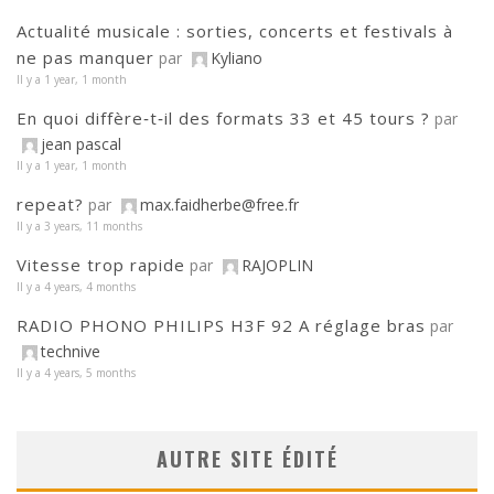
Actualité musicale : sorties, concerts et festivals à
ne pas manquer
par
Kyliano
Il y a 1 year, 1 month
En quoi diffère‑t‑il des formats 33 et 45 tours ?
par
jean pascal
Il y a 1 year, 1 month
repeat?
par
max.faidherbe@free.fr
Il y a 3 years, 11 months
Vitesse trop rapide
par
RAJOPLIN
Il y a 4 years, 4 months
RADIO PHONO PHILIPS H3F 92 A réglage bras
par
technive
Il y a 4 years, 5 months
AUTRE SITE ÉDITÉ