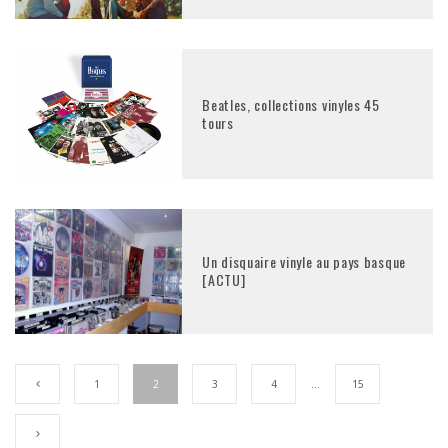
Beatles, collections vinyles 45
tours
Un disquaire vinyle au pays basque
[ACTU]
1
2
3
4
…
15