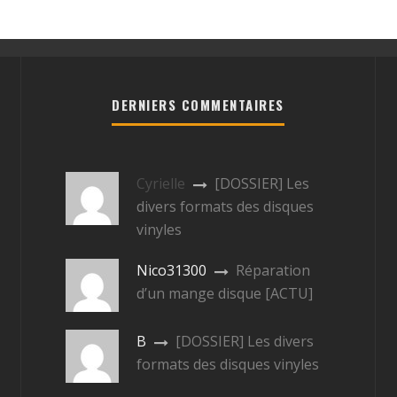
DERNIERS COMMENTAIRES
Cyrielle
[DOSSIER] Les
divers formats des disques
vinyles
Nico31300
Réparation
d’un mange disque [ACTU]
B
[DOSSIER] Les divers
formats des disques vinyles