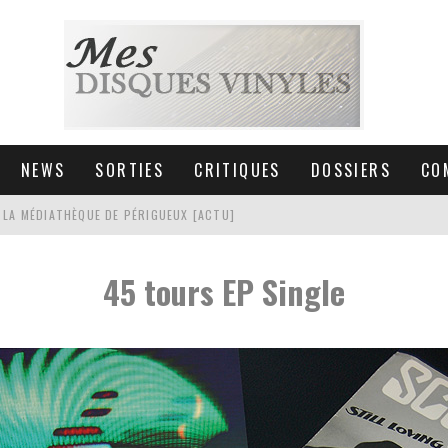
NEWS
SORTIES
CRITIQUES
DOSSIERS
CO
 LA MÉDIATHÈQUE DE PÉRIGUEUX [ACTU]
HNICA AT-LPW30TK [ACTU]
45 tours EP Single
 COLLECTION DE 6000 VINYLES
SIC NON STOP À STRASBOURG