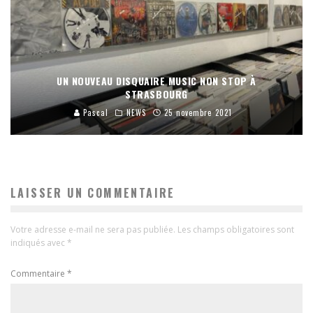
UN NOUVEAU DISQUAIRE MUSIC NON STOP À
STRASBOURG
Pascal
NEWS
25 novembre 2021
LAISSER UN COMMENTAIRE
Votre adresse e-mail ne sera pas publiée.
Les champs obligatoires sont
indiqués avec
*
Commentaire
*