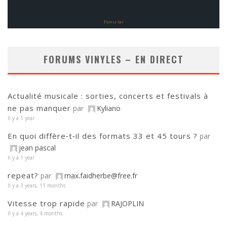
FORUMS VINYLES – EN DIRECT
Actualité musicale : sorties, concerts et festivals à
ne pas manquer
par
Kyliano
Il y a 1 year
En quoi diffère‑t‑il des formats 33 et 45 tours ?
par
jean pascal
Il y a 1 year
repeat?
par
max.faidherbe@free.fr
Il y a 3 years, 11 months
Vitesse trop rapide
par
RAJOPLIN
Il y a 4 years, 4 months