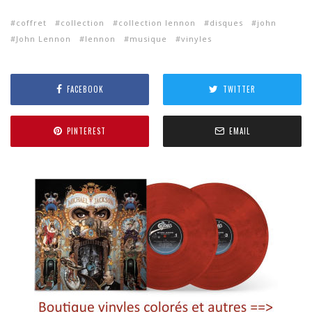
coffret
collection
collection lennon
disques
john
John Lennon
lennon
musique
vinyles
FACEBOOK
TWITTER
PINTEREST
EMAIL