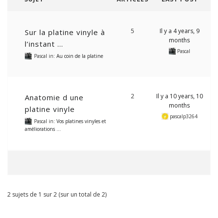
5
Il y a 4 years, 9
Sur la platine vinyle à
months
l’instant …
Pascal
Pascal
in:
Au coin de la platine
2
Il y a 10 years, 10
Anatomie d une
months
platine vinyle
pascalp3264
Pascal
in:
Vos platines vinyles et
améliorations …
2 sujets de 1 sur 2 (sur un total de 2)