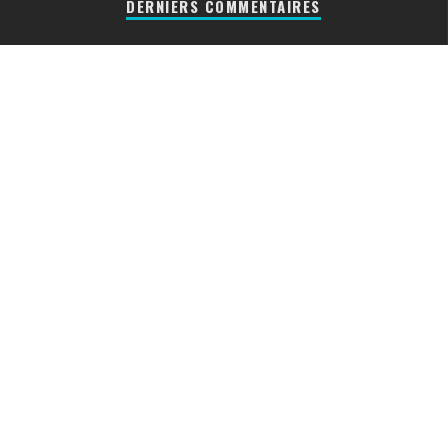
DERNIERS COMMENTAIRES
Cyrielle
[DOSSIER] Les divers formats des
disques vinyles
Nico31300
Réparation d’un mange disque
[ACTU]
B
[DOSSIER] Les divers formats des
disques vinyles
DERNIERS VINYLES TESTES