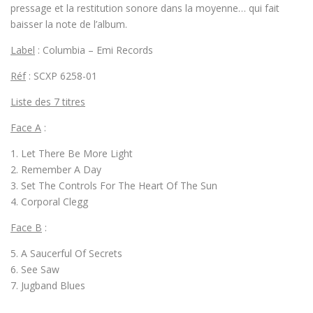
pressage et la restitution sonore dans la moyenne… qui fait
baisser la note de l’album.
Label
: Columbia – Emi Records
Réf
: SCXP 6258-01
Liste des 7 titres
Face A
:
1. Let There Be More Light
2. Remember A Day
3. Set The Controls For The Heart Of The Sun
4. Corporal Clegg
Face B
:
5. A Saucerful Of Secrets
6. See Saw
7. Jugband Blues