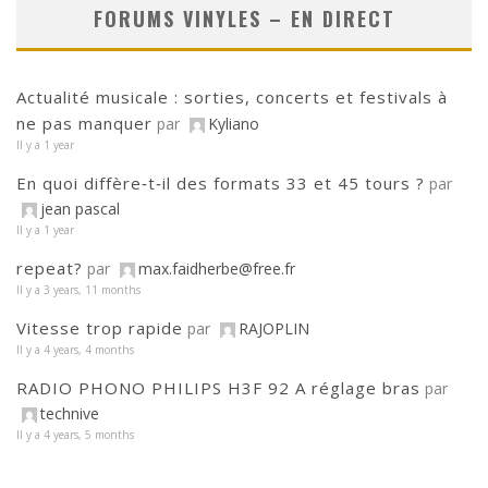
FORUMS VINYLES – EN DIRECT
Actualité musicale : sorties, concerts et festivals à
ne pas manquer
par
Kyliano
Il y a 1 year
En quoi diffère‑t‑il des formats 33 et 45 tours ?
par
jean pascal
Il y a 1 year
repeat?
par
max.faidherbe@free.fr
Il y a 3 years, 11 months
Vitesse trop rapide
par
RAJOPLIN
Il y a 4 years, 4 months
RADIO PHONO PHILIPS H3F 92 A réglage bras
par
technive
Il y a 4 years, 5 months