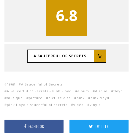
6.8
A SAUCERFUL OF SECRETS
1968
A Saucerful of Secrets
A Saucerful of Secrets - Pink Floyd
album
disque
floyd
musique
picture
picture disc
pink
pink floyd
pink floyd a saucerful of secrets
vidéo
vinyle
FACEBOOK
TWITTER