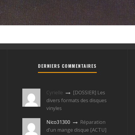
DERNIERS COMMENTAIRES
Cyrielle
[DOSSIER] Les
divers formats des disques
vinyles
Nico31300
Réparation
d’un mange disque [ACTU]