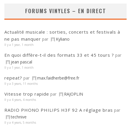
FORUMS VINYLES – EN DIRECT
Actualité musicale : sorties, concerts et festivals à
ne pas manquer
par
Kyliano
Il y a 1 year, 1 month
En quoi diffère‑t‑il des formats 33 et 45 tours ?
par
jean pascal
Il y a 1 year, 1 month
repeat?
par
max.faidherbe@free.fr
Il y a 3 years, 11 months
Vitesse trop rapide
par
RAJOPLIN
Il y a 4 years, 4 months
RADIO PHONO PHILIPS H3F 92 A réglage bras
par
technive
Il y a 4 years, 5 months