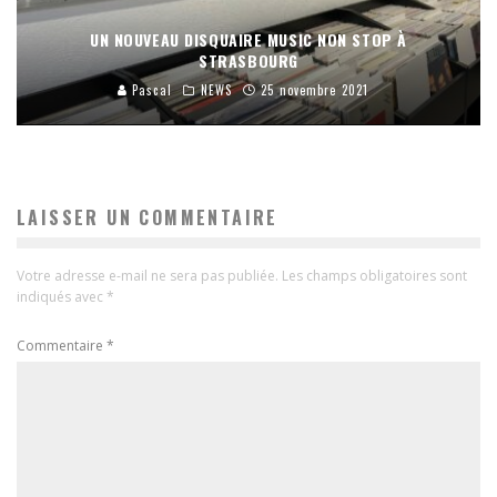
UN NOUVEAU DISQUAIRE MUSIC NON STOP À
STRASBOURG
Pascal
NEWS
25 novembre 2021
LAISSER UN COMMENTAIRE
Votre adresse e-mail ne sera pas publiée.
Les champs obligatoires sont
indiqués avec
*
Commentaire
*