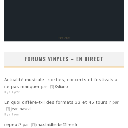
FORUMS VINYLES – EN DIRECT
Actualité musicale : sorties, concerts et festivals à
ne pas manquer
par
Kyliano
Il y a 1 year
En quoi diffère‑t‑il des formats 33 et 45 tours ?
par
jean pascal
Il y a 1 year
repeat?
par
max.faidherbe@free.fr