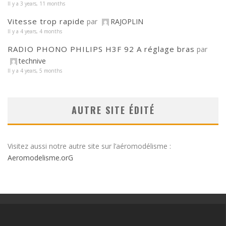
Il y a 3 years, 11 months
Vitesse trop rapide
par
RAJOPLIN
Il y a 4 years, 4 months
RADIO PHONO PHILIPS H3F 92 A réglage bras
par
technive
Il y a 4 years, 5 months
AUTRE SITE ÉDITÉ
Visitez aussi notre autre site sur l’aéromodélisme :
Aeromodelisme.orG